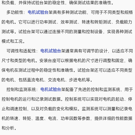
和负载，并保持试验台架的稳定性，确保测试结果的准确性。
多功能性：
电机试验台
架具有多种测试功能，可用于不同类型和规格
的电机。它可以进行功率测试、效率测试、转速和转矩测试、负载能力
测试等。试验台架可以通过连接不同的测量和控制设备，实现各种测试
模式和工况。
可调性和适配性：
电机试验台
架通常具有可调节的设计，以适应不同
尺寸和类型的电机。安装台座可以根据电机的尺寸进行调整和固定，确
保电机在测试过程中的稳定性和准确性。试验台架还可以适应不同类型
的电机，包括直流电机、交流电机、步进电机等。
控制和监测系统：
电机试验台
架配备了先进的控制和监测系统，用于
控制电机的运行和记录测试数据。控制系统可以实现对电机的起动、停
止和调速控制，以及对负载的变化和模拟。监测系统可以测量和记录电
机的转速、转矩、温度、电流、功率因数等参数，提供详细的性能数据
和分析。