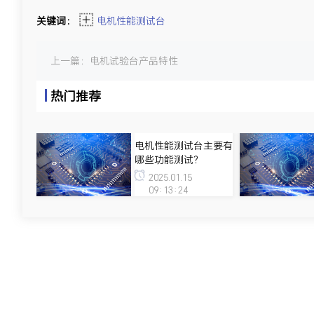
关键词：
电机性能测试台
上一篇：
电机试验台产品特性
热门推荐
电机性能测试台主要有
哪些功能测试？
2025.01.15
09:13:24