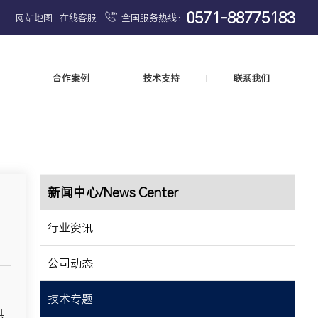
0571-88775183
网站地图
在线客服
全国服务热线：
合作案例
技术支持
联系我们
|
|
|
新闻中心/News Center
行业资讯
公司动态
技术专题
供