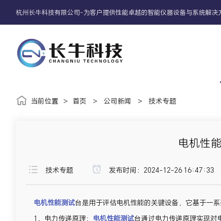
杭州长牛科技有限公司-为客户提供性能卓越的智能仪器设备与系统解决
当前位置
>
首页
>
公司新闻
>
技术专题
电机性
技术专题
发布时间：2024-12-26 16:47:33
电机性能测试
台是用于评估电机性能的关键设备，它基于一系
1、电力传递原理：
电机性能测试
台通过电力传递原理实现对