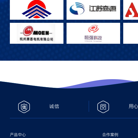
诚信
用
产品中心
合作案例