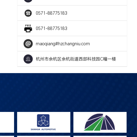
0571-88775183
0571-88775183
maoqiang#hzchangniu.com
杭州市余杭区余杭街道西部科技园C幢一楼