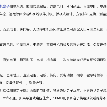
机定子
测量系统，能测交流耐压、绝缘电阻、匝间耐压、直流电阻、电感
自检、远程故障诊断和在线软件升级，插板式设计，方便拆卸更换，测量
、直流电阻、转向等。大功率电机匝间耐压测量可选配大匝间测量系统，
直流电阻、相间耐压、电感等，支持开机自检及远程维护功能，保障设备
、直流电阻、相间耐压、电感、相序等，一次夹装能完成所有预设项目测
阻、匝间耐压、直流电阻、电感、转向、反电动势、相序、霍尔特性等，
储，设备适配性广，测量准确。
阻档位测量定子绕组两端的电阻值，导通说明定子正常，不导通则定子绕
常应不通，如果导通或电阻值少于 50MΩ则表明定子绕组搭铁或绝缘不