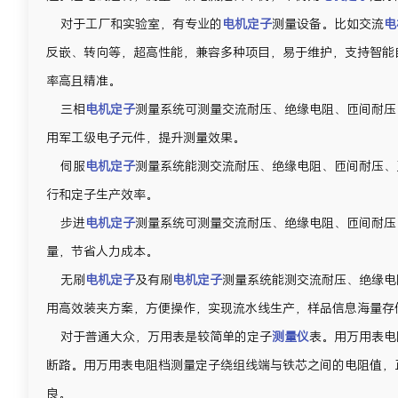
对于工厂和实验室，有专业的
电机定子
测量设备。比如交流
电
反嵌、转向等，超高性能，兼容多种项目，易于维护，支持智能
率高且精准。
三相
电机定子
测量系统可测量交流耐压、绝缘电阻、匝间耐压
用军工级电子元件，提升测量效果。
伺服
电机定子
测量系统能测交流耐压、绝缘电阻、匝间耐压、
行和定子生产效率。
步进
电机定子
测量系统可测量交流耐压、绝缘电阻、匝间耐压
量，节省人力成本。
无刷
电机定子
及有刷
电机定子
测量系统能测交流耐压、绝缘电
用高效装夹方案，方便操作，实现流水线生产，样品信息海量存
对于普通大众，万用表是较简单的定子
测量仪
表。用万用表电
断路。用万用表电阻档测量定子绕组线端与铁芯之间的电阻值，正
良。