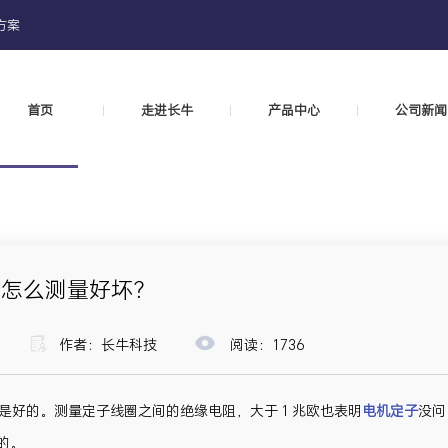
方案
首页
走进长牛
产品中心
公司新闻
|
|
|
子怎么测量好坏？
作者：长牛科技
阅读：
1736
是好的。测量定子线圈之间的绝缘电阻，大于 1 兆欧也表明
电机定子
没问
的。