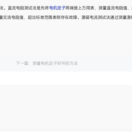
法。直流电阻测试法是先将
电机定子
两端接上万用表，测量直流电阻值，
量交流电阻值，超出标准范围表明存在故障。激磁电流测试法通过测量激
下一篇：
测量电机定子好坏的方法