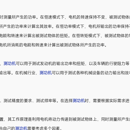
时测量所产生的功率。在恒速模式下，电机的转速保持不变，被测试物体
所产生的功率来计算出其效率。在恒功率模式下，电机所输出的功率保持
电能和转速来计算出被测试物体的扭矩。在恒转矩模式下，被测试物体的
电机所消耗的电能和转速来计算出被测试物体所产生的功率。
，
测功机
可以用于测试发动机的输出功率和扭矩，以及车辆的行驶阻力等
输出等。在机械行业，
测功机
可以用于测试各种机械设备的动力输出和效
、测试精度的要求、测试频率等。在选择
测功机
时，需要根据实际需求进
置，其工作原理是利用电机将动力传递到被测试物体上，同时测量所产生
合自己的
测功机
需要考虑多个因素。