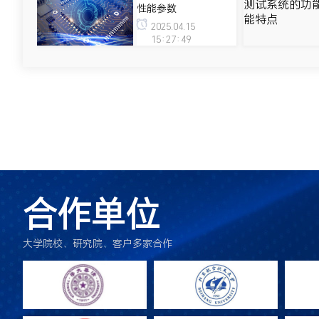
性能参数
2025.04.15
15:27:49
合作单位
大学院校、研究院、客户多家合作