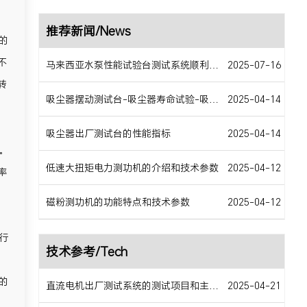
推荐新闻/News
的
不
马来西亚水泵性能试验台测试系统顺利交货
2025-07-16
转
吸尘器摆动测试台-吸尘器寿命试验-吸尘器移动床-吸尘器空气数据测试
2025-04-14
吸尘器出厂测试台的性能指标
2025-04-14
。
低速大扭矩电力测功机的介绍和技术参数
2025-04-12
率
磁粉测功机的功能特点和技术参数
2025-04-12
行
技术参考/Tech
的
直流电机出厂测试系统的测试项目和主要特点
2025-04-21