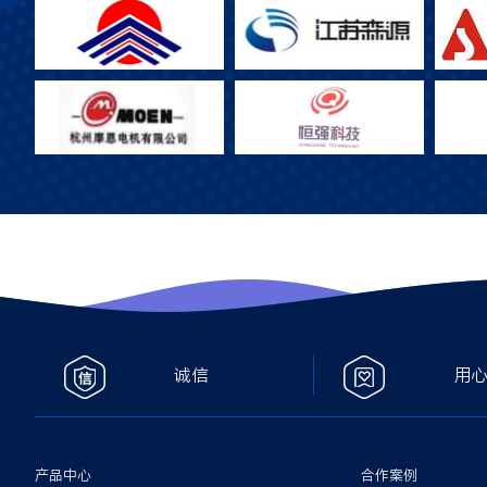
诚信
用
产品中心
合作案例