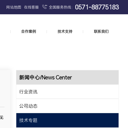
0571-88775183
网站地图
在线客服
全国服务热线：
合作案例
技术支持
联系我们
|
|
|
新闻中心/News Center
行业资讯
公司动态
见
技术专题