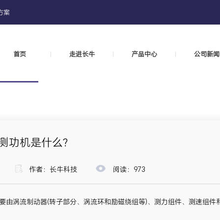
方案
首页
走进长牛
产品中心
公司新闻
|
|
|
测功机是什么?
作者：长牛科技
阅读：
973
要由涡流制动器(转子部分、涡流环和励磁绕组等)、测力组件、测速组件