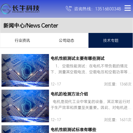
咨询热线：13516800348
新闻中心/News Center
行业资讯
公司动态
技术专题
电机性能测试主要有哪些测试
1、 空载性能测试：在电机不带负载的情况
下，测量其空载电流、空载电压和空载功率等参
数，以评估电机的性能。 2、 负载性能测试：
在给电机施加不同级别的负载后，测量其在不同
12-17
浏览量：1368次
负载条件下的电流、电压和功率等参数，以评估
电机的检测方法介绍
电机是现代工业中常见的设备，其正常运行对
于生产效率和质量至关重要。因此，对电机进行
定期的检测和维护显得尤为重要。
12-17
浏览量：1631次
电机性能测试标准有哪些