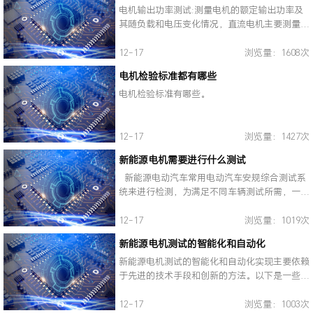
电机输出功率测试:测量电机的额定输出功率及
其随负载和电压变化情况，直流电机主要测量定
子转矩、转子电流、定子流、转子损耗和效率。
12-17
浏览量：1608次
电机检验标准都有哪些
电机检验标准有哪些。
12-17
浏览量：1427次
新能源电机需要进行什么测试
新能源电动汽车常用电动汽车安规综合测试系
统来进行检测，为满足不同车辆测试所需，一般
会进行电位均衡检测、整车绝缘检测、绝缘监测
功能检测、绝缘电阻检测、交流耐压检测、直流
12-17
浏览量：1019次
耐压检测、电容耦合检测等安规检测内容，下面
新能源电机测试的智能化和自动化
进行介绍。
新能源电机测试的智能化和自动化实现主要依赖
于先进的技术手段和创新的方法。以下是一些关
键步骤和策略，一起来看看吧。
12-17
浏览量：1003次