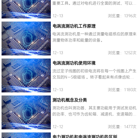
重要工具。通过对电机进行全面的测试，可以确
保其能够在各种条件下安全、可靠地运行。
12-13
浏览量：1396次
电涡流测功机工作原理
电涡流测功机是一种通过测量电磁感应的原理来
测量物体功率和能量的设备。
12-13
浏览量：1252次
电涡流测功机使用环境
流过定子线圈的初级电流将在每一个线圈上产生
交互的N－S极磁场 。转子看起来有点像齿轮鼓
。当转子转动时，其凹凸处切割磁场。这个切割
产生电流并显示出来(电涡流),它是相对磁场的产
12-13
浏览量：1180次
生物。
测功机概念及分类
测功机也叫测功器，其主要功能用于测试发动机
的功率，也可作为齿轮箱、减速机、变速箱的加
载设备，用于测试它们的传递功率。
12-12
浏览量：1477次
电力测功机和电涡流测功机的区别