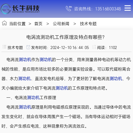
咨询热线：13516800348
当前位置
>
首页
>
公司新闻
>
技术专题
电涡流测功机工作原理及特点有哪些？
技术专题
发布时间：2024-12-10 16:44:05
阅读：
1102
电涡流
测功机
作为
测功机
的一个分类，用来测量各种电动机等动力机
械的性能，是应用市场比较多的必要测量实验设备。可以取代磁粉离合
器、水力
测功机
、直流发电机组等，为了更好的了解电涡流
测功机
，今
天小编就给大家介绍下电涡流
测功机
的工作原理和特点吧。
一、电涡流
测功机
工作原理
电涡流
测功机
原理是利用电磁感应原理实现的。当通过导体中的电流
发生变化时，就会在导体周围产生一个磁场。当有导体运动相对于磁场
时，会产生感应电流，这种现象称为涡流效应。