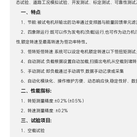
态试验、道路工况模拟试验、开发测试、标定测试、可靠性测试及
一、特点
:
1、节能:被试电机所输出的功率通过变频器与能量回馈单元滤波后
2、四象限运行:既可以作为发电机(负载)运行,也可作为动力机(
性,额定转速至最高转速为恒功率特性。
3、恒转矩恒转速:系统可以设定电机额定转速以下恒扭矩测试;
4、自动测试:负载根据设置自动加载,扫描出电机从空载到堵转(
5、手动测试:即负载通过手动调节,数据手动记录或采集
6、自动化模块化、操作维护方便、动态响应快,稳定性好、数
二、性能指标:
1、转矩测量精度:±0.2% (±0.5% )
2、转速测量精度: ±0.2%
三、试验项目:
1、空载试验